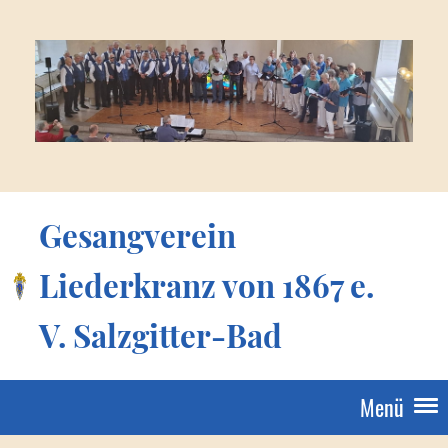
Gesangverein
Liederkranz von 1867 e.
V. Salzgitter-Bad
Menü