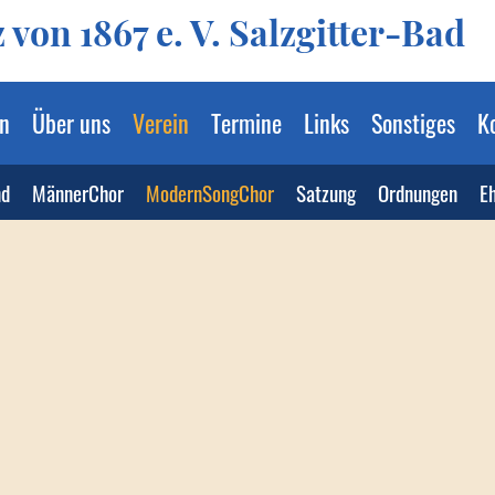
von 1867 e. V. Salzgitter-Bad
n
Über uns
Verein
Termine
Links
Sonstiges
K
nd
MännerChor
ModernSongChor
Satzung
Ordnungen
Eh