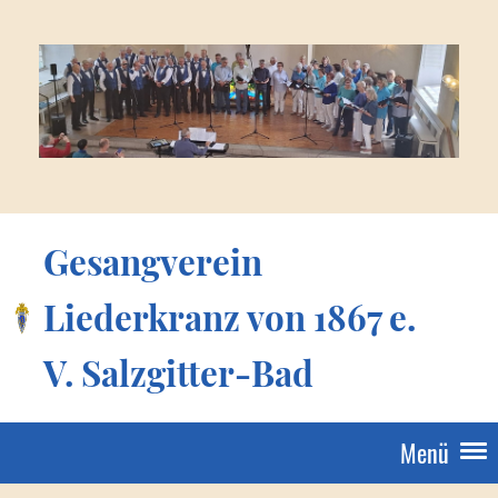
Gesangverein
Liederkranz von 1867 e.
V. Salzgitter-Bad
Menü